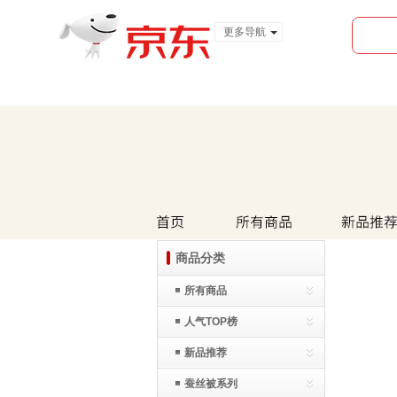
更多导航
服装城
食品
金融
商品分类
所有商品
人气TOP榜
新品推荐
蚕丝被系列