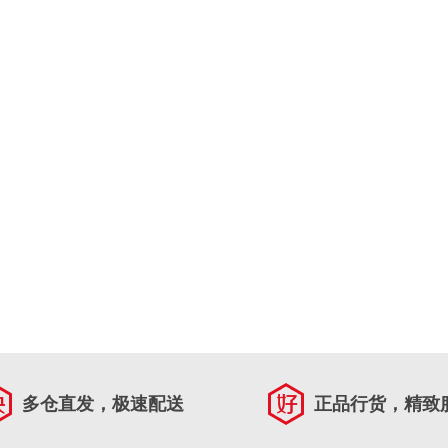
多仓直发，极速配送
正品行货，精致