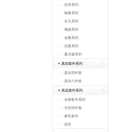
优享系列
银蝶系列
非凡系列
瑰丽系列
金蝶系列
丝翼系列
夏凉被系列
真丝套件系列
真丝四件套
真丝六件套
床品套件系列
全棉套件系列
天丝四件套
磨毛套件
床笠