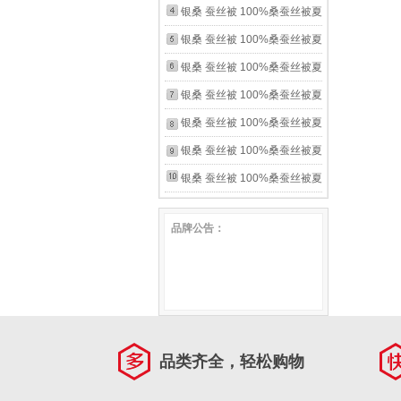
绵 净重1斤 粉色
礼物礼品 【升级套装】醉香
凉薄被空调被蚕丝被子双宫茧
银桑 蚕丝被 100%桑蚕丝被夏
220*240cm【适用1.8-2米
槟
长丝纯棉被芯 子母被 净重
凉薄被空调被蚕丝被子双宫茧
银桑 蚕丝被 100%桑蚕丝被夏
床】
500g+1500g 150*210cm 适
长丝纯棉被芯 夏凉被 桑蚕长
凉薄被空调被蚕丝被子双宫茧
银桑 蚕丝被 100%桑蚕丝被夏
用单人1.2m/1.5m床
丝绵 净重500g 150*210cm
长丝纯棉被芯 冬被 桑蚕长丝
凉薄被空调被蚕丝被子双宫茧
银桑 蚕丝被 100%桑蚕丝被夏
适用单人1.2m/1.5m床
绵 净重2500g 150*210cm 适
长丝纯棉被芯 加厚冬被 桑蚕
凉薄被空调被蚕丝被子双宫茧
银桑 蚕丝被 100%桑蚕丝被夏
用单人1.2m/1.5m床
长丝绵 净重3000g
长丝纯棉被芯 空调被 桑蚕长
凉薄被空调被蚕丝被子双宫茧
银桑 蚕丝被 100%桑蚕丝被夏
150*210cm 适用单人
丝绵 净重1000g 150*210cm
长丝纯棉被芯 子母被 净重
凉薄被空调被蚕丝被子双宫茧
银桑 蚕丝被 100%桑蚕丝被夏
1.2m/1.5m床
适用单人1.2m/1.5m床
500g+1000g 200*230cm 适
长丝纯棉被芯 冬被 桑蚕长丝
凉薄被空调被蚕丝被子双宫茧
品牌公告：
用双人1.5m/1.8m床
绵 净重2500g 200*230cm 适
长丝纯棉被芯 加厚冬被 桑蚕
用双人1.5m/1.8m床
长丝绵 净重3000g
200*230cm 适用双人
1.5m/1.8m床
品类齐全，轻松购物